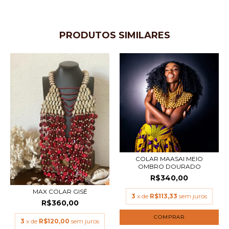
PRODUTOS SIMILARES
COLAR MAASAI MEIO
OMBRO DOURADO
R$340,00
MAX COLAR GISÉ
3
x de
R$113,33
sem juros
R$360,00
3
x de
R$120,00
sem juros